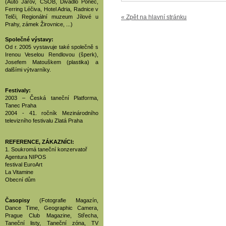
(Auto Jarov, ČSOB, Divadlo Ponec,
Ferring Léčiva, Hotel Adria, Radnice v
Telči, Regionální muzeum Jílové u
« Zpět na hlavní stránku
Prahy, zámek Žirovnice, ...)
Společné výstavy:
Od r. 2005 vystavuje také společně s
Irenou Veselou Rendlovou (šperk),
Josefem Matouškem (plastika) a
dalšími výtvarníky.
Festivaly:
2003 – Česká taneční Platforma,
Tanec Praha
2004 - 41. ročník Mezinárodního
televizního festivalu Zlatá Praha
REFERENCE, ZÁKAZNÍCI:
1. Soukromá taneční konzervatoř
Agentura NIPOS
festival EuroArt
La Vitamine
Obecní dům
Časopisy
(Fotografie Magazín,
Dance Time, Geographic Camera,
Prague Club Magazine, Střecha,
Taneční listy, Taneční zóna, TV