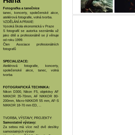
Hana
Fotografka a tanečnice
tanec, koncerty, společenské akce,
ateliérová fotografie, volná tvorba.
VZDĚLÁNÍ A PRAXE:
Vysoká škola ekonomická v Praze
S fotografií se autorka seznámila už
jako dítě a profesionálně se jí věnuje
od roku 1999.
Člen Asociace profesionálních
fotografů
SPECIALIZACE:
Ateliérová fotografie, koncerty,
společenské akce, tanec, volná
tvorba
FOTOGRAFICKÁ TECHNIKA:
Nikon D300, Nikon F5, objektivy AF
NIKKOR 35-70mm, AF NIKKOR 80-
200mm, Micro-NIKKOR 55 mm, AF-S
NIKKOR 18-70 mm ED, ...
TVORBA, VÝSTAVY, PROJEKTY:
Samostatné výstavy:
Za sebou má více než dvě desítky
samostatných výstav