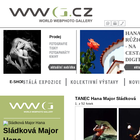
WWG – World
Webphoto
Úvod
Tisk
Kontakty
HAN
Gallery
Prodej
RŮŽI
FOTOGRAFIE
- NA
TISKY
FOTOAPARÁTY
CEST
KNIHY
DIGI
Aktuální nabídka
Hana Růžič
cestách digi
E-SHOP
TANEC Hana Major Sládková
1. z 52 fotek
Sládková Major