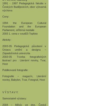
1991 - 1997 Pedagogická fakulta v
Českých Budějovicích, obor výtvarná
výchova
Ceny:
1994 the European Cultural
Foundation and the European
Parliament, stříbrná medaile
2003 1. cena v soutěži Topfoto
Aktivity :
2003-05 Pedagogické působení v
Ústavu umění a designu –
Západočeská univerzita
2003-05 Tvorba fotografických
ilustrací pro : Literární noviny, Tvar,
Host
Publikované fotografie :
Fotografie – magazín, Literární
noviny, Babylon, Tvar, Fotograf, Host
V Ý S T A V Y:
Samostatné výstavy:
2004 – Měsíc ve dne, České