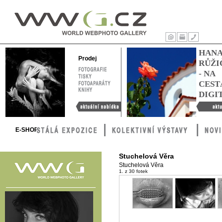
WWG – World
Webphoto
Úvod
Tisk
Kontakty
HAN
Gallery
Prodej
RŮŽI
FOTOGRAFIE
- NA
TISKY
FOTOAPARÁTY
CEST
KNIHY
DIGI
Aktuální nabídka
Hana Růžič
cestách digi
E-SHOP
Stuchelová Věra
Stuchelová Věra
1. z 30 fotek