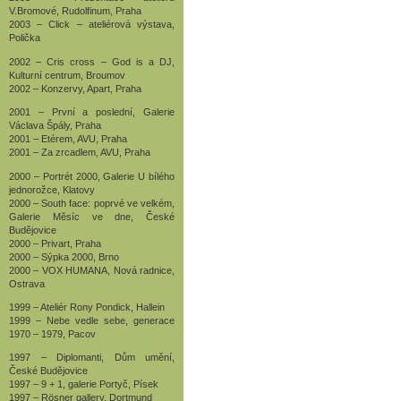
V.Bromové, Rudolfinum, Praha
2003 – Click – ateliérová výstava,
Polička
2002 – Cris cross – God is a DJ,
Kulturní centrum, Broumov
2002 – Konzervy, Apart, Praha
2001 – První a poslední, Galerie
Václava Špály, Praha
2001 – Etérem, AVU, Praha
2001 – Za zrcadlem, AVU, Praha
2000 – Portrét 2000, Galerie U bílého
jednorožce, Klatovy
2000 – South face: poprvé ve velkém,
Galerie Měsíc ve dne, České
Budějovice
2000 – Privart, Praha
2000 – Sýpka 2000, Brno
2000 – VOX HUMANA, Nová radnice,
Ostrava
1999 – Ateliér Rony Pondick, Hallein
1999 – Nebe vedle sebe, generace
1970 – 1979, Pacov
1997 – Diplomanti, Dům umění,
České Budějovice
1997 – 9 + 1, galerie Portyč, Písek
1997 – Rösner gallery, Dortmund