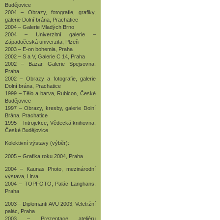
Budějovice
2004 – Obrazy, fotografie, grafiky,
galerie Dolní brána, Prachatice
2004 – Galerie Mladých Brno
2004 – Univerzitní galerie –
Západočeská univerzita, Plzeň
2003 – E-on bohemia, Praha
2002 – S a V, Galerie C 14, Praha
2002 – Bazar, Galerie Spejsovna,
Praha
2002 – Obrazy a fotografie, galerie
Dolní brána, Prachatice
1999 – Tělo a barva, Rubicon, České
Budějovice
1997 – Obrazy, kresby, galerie Dolní
Brána, Prachatice
1995 – Introjekce, Vědecká knihovna,
České Budějovice
Kolektivní výstavy (výběr):
2005 – Grafika roku 2004, Praha
2004 – Kaunas Photo, mezinárodní
výstava, Litva
2004 – TOPFOTO, Palác Langhans,
Praha
2003 – Diplomanti AVU 2003, Veletržní
palác, Praha
2003 – Prezentace ateliéru