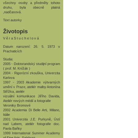
všechny osoby a předměty tohoto
druhu, byla obecně platná
,nadčasová.
Text autorky
Životopis
V ě r a S t u c h e l o v á
Datum narození: 26. 5. 1973 v
Prachaticích
Studia:
2005 - Doktorandský studijní program
( prof. M. Knížák )
2004 - Rigorózní zkouška, Univerzita
Karlova
1997 - 2003 Akademie výtvarných
umění v Praze, ateliér malby Antonína
Střížka, ateliér
vizuální komunikace Jiřího Davida,
Ateliér nových médií a fotografie
Veroniky Bromové
2002 Academia Di Belle Arti, Milano,
Itálie
2001 Univerzita J.E. Purkyně, Ústí
nad Labem, ateliér fotografie doc.
Pavla Baňky
1999 International Summer Academy
of Fine Arts, Salzburg