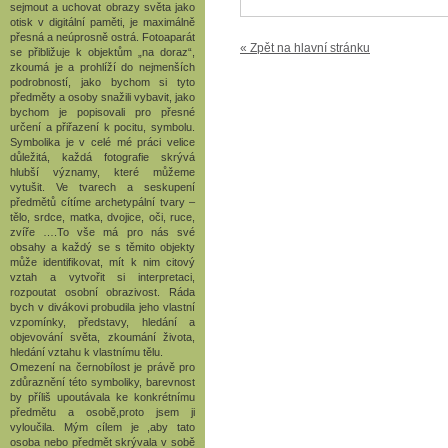
sejmout a uchovat obrazy světa jako
otisk v digitální paměti, je maximálně
přesná a neúprosně ostrá. Fotoaparát
« Zpět na hlavní stránku
se přibližuje k objektům „na doraz“,
zkoumá je a prohlíží do nejmenších
podrobností, jako bychom si tyto
předměty a osoby snažili vybavit, jako
bychom je popisovali pro přesné
určení a přiřazení k pocitu, symbolu.
Symbolika je v celé mé práci velice
důležitá, každá fotografie skrývá
hlubší významy, které můžeme
vytušit. Ve tvarech a seskupení
předmětů cítíme archetypální tvary –
tělo, srdce, matka, dvojice, oči, ruce,
zvíře ….To vše má pro nás své
obsahy a každý se s těmito objekty
může identifikovat, mít k nim citový
vztah a vytvořit si interpretaci,
rozpoutat osobní obrazivost. Ráda
bych v divákovi probudila jeho vlastní
vzpomínky, představy, hledání a
objevování světa, zkoumání života,
hledání vztahu k vlastnímu tělu.
Omezení na černobílost je právě pro
zdůraznění této symboliky, barevnost
by příliš upoutávala ke konkrétnímu
předmětu a osobě,proto jsem ji
vyloučila. Mým cílem je ,aby tato
osoba nebo předmět skrývala v sobě