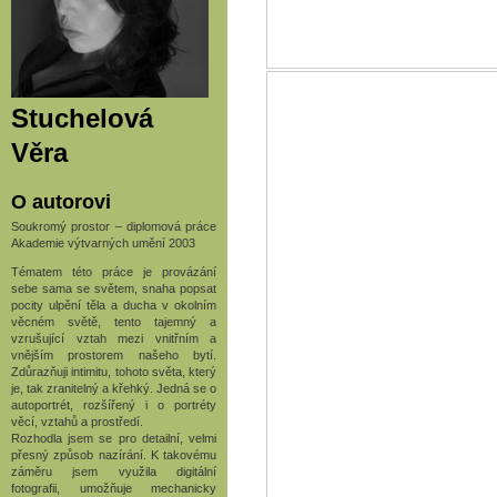
Stuchelová
Věra
O autorovi
Soukromý prostor – diplomová práce
Akademie výtvarných umění 2003
Tématem této práce je provázání
sebe sama se světem, snaha popsat
pocity ulpění těla a ducha v okolním
věcném světě, tento tajemný a
vzrušující vztah mezi vnitřním a
vnějším prostorem našeho bytí.
Zdůrazňuji intimitu, tohoto světa, který
je, tak zranitelný a křehký. Jedná se o
autoportrét, rozšířený i o portréty
věcí, vztahů a prostředí.
Rozhodla jsem se pro detailní, velmi
přesný způsob nazírání. K takovému
záměru jsem využila digitální
fotografii, umožňuje mechanicky