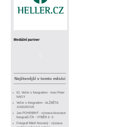
Mediální partner
Nejčtenější v tomto měsíci
61. Večer s fotografem - host Peter
NAGY
Večer s fotografem - ALŽBĚTA
JUNGROVÁ
Jan POHRIBNÝ - výstava Asociace
fotografů ČR - VÝBĚR II -3
Fotograf Miloň Novotný - výstava