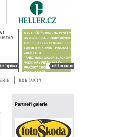
NI
HANA RŮŽIČKOVÁ - NA CESTÁCH DIGITÁLNĚ
HUSZÁR
ANTONÍN BÍNA - DOBRÝ DŮVOD
GABRIELA GERNAT KSANDR - CESTA JE CÍL
LAMMER VLADIMÍR - PRAŽSKÉ JARO 1968
ZHOŘ PETR
TANEC HANA MAJOR SLÁDKOVÁ
VODNÍ HRY PETRA ŠÁLKA
Stálá výstava
PRAŽSKÝ CHODEC
BICAN TOMÁŠ
BIRGUS VLADIMÍR
BLŠŤÁK MILAN
BRUNCLÍK PAVEL
BRUNCLÍKOVÁ KATARINA
ČAPKOVÁ GÁBINA
ČECH VLADIMÍR
Partneři galerie