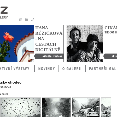
Úvod
Tisk
Kontakty
HANA
CIKÁ
TIBOR 
RŮŽIČKOVÁ
- NA
CESTÁCH
DIGITÁLNĚ
Hana Růžičková - Na
Cikáni
cestách digitálně
žský chodec
 Všetečka
42 fotek