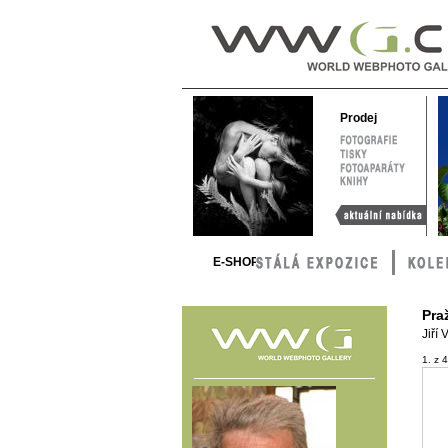
WWG – World
Webphoto
Gallery
Prodej
FOTOGRAFIE
TISKY
FOTOAPARÁTY
KNIHY
Aktuální nabídka
E-SHOP
Pra
Jiří
1. z 