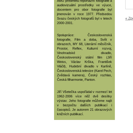
AMU předmětů reportážní fotografie a
audiovizuální prostředky ve výuce,
docentem pro obor fotografie byl
jmenován v roce 1977. Předsedou
« Zp
Svazu českých fotografů byl v letech
2000-2001.
Spolupráce: Československá
fotografie, Film a doba, Svět v
obrazech, MY 68, Literární měsíčník,
Prostor, Reflex, Kulturní rozvoj,
Vinohradské divadlo,
Československý státní film (Jiří
Weiss, Václav Krška, František
Vláčil), Hudební divadlo v Karlíně,
Československá televize (Karel Pech,
Zvědavá kamera), Český rozhlas,
Česká filharmonie, Panton.
Jiří Všetečka uspořádal v rozmezí let
1962-2006 více něž dvě desítky
výstav. Jeho fotografie můžeme najít
v bezpočtu dalších publikací i
časopisů. Je autorem 21 obrazových
knižních publikací.