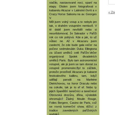
stačilo, nastavované noci, spaní na
etapy. Obden jsem fotografoval v
kabaretu Alcazar v Latinské čtvrti a v
« Zp
Crazy Horse Saloonu na av. Georges
V.
Měl jsem volný vstup a to nebylo jen
tak, o drahém vstupném nemluvě. V
té době jsem nevěděl nebo si
neuvědomoval, že Salvador v Paříži
rok co rok pobývá. Kde a jak, to už
vůbec ne. Až v Alcazaru jsem
zaslechl, že zde bude gala večer na
počest sedmdesátin Duka Ellingtona
za účasti umělců celé Paříže.Večer
organizoval Spolek divadelních
umělců Paris. Bylo tam astronomické
vstupné, ale já jsem se tam dostal za
vstupné promenoire.Byl to zážitek,
protože prostředí Alcazaru je kabaret
festivalového kalibru, tam, když
udělají parodii na Marleine
Dietrichovou, na horor Draculu nebo
na cokoliv, tak je to ef ef. Nebo ty
jejich španělští tanečníci a tanečnice!
Obrovská drezůra, dřina, výsledek
ohromující! Žádný Moulin Rouge,
Folies Bergere, Casino de Paris, což
se rovná komerční show, těžící z
tradice zavedených pařížských
podniků.