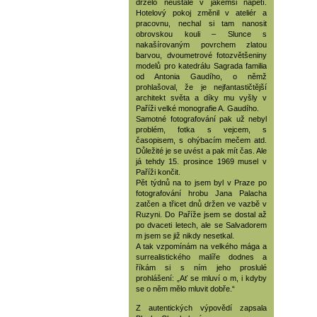
drželo neustále v jakémsi napětí.
Hotelový pokoj změnil v ateliér a
pracovnu, nechal si tam nanosit
obrovskou kouli – Slunce s
nakašírovaným povrchem zlatou
barvou, dvoumetrové fotozvětšeniny
modelů pro katedrálu Sagrada familia
od Antonia Gaudího, o němž
prohlašoval, že je nejfantastičtější
architekt světa a díky mu vyšly v
Paříži velké monografie A. Gaudího.
Samotné fotografování pak už nebyl
problém, fotka s vejcem, s
časopisem, s ohýbacím mečem atd.
Důležité je se uvést a pak mít čas. Ale
já tehdy 15. prosince 1969 musel v
Paříži končit.
Pět týdnů na to jsem byl v Praze po
fotografování hrobu Jana Palacha
zatčen a třicet dnů držen ve vazbě v
Ruzyni. Do Paříže jsem se dostal až
po dvaceti letech, ale se Salvadorem
m jsem se již nikdy nesetkal.
A tak vzpomínám na velkého mága a
surrealistického malíře dodnes a
říkám si s ním jeho proslulé
prohlášení: „Ať se mluví o m, i kdyby
se o něm mělo mluvit dobře.“
Z autentických výpovědí zapsala