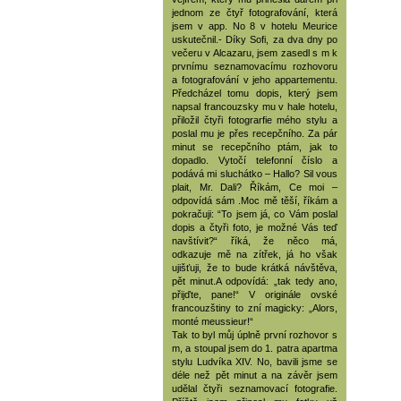
jednom ze čtyř fotografování, která
jsem v app. No 8 v hotelu Meurice
uskutečnil.- Díky Sofi, za dva dny po
večeru v Alcazaru, jsem zasedl s m k
prvnímu seznamovacímu rozhovoru
a fotografování v jeho appartementu.
Předcházel tomu dopis, který jsem
napsal francouzsky mu v hale hotelu,
přiložil čtyři fotograrfie mého stylu a
poslal mu je přes recepčního. Za pár
minut se recepčního ptám, jak to
dopadlo. Vytočí telefonní číslo a
podává mi sluchátko – Hallo? Sil vous
plait, Mr. Dali? Říkám, Ce moi –
odpovídá sám .Moc mě těší, říkám a
pokračuji: “To jsem já, co Vám poslal
dopis a čtyři foto, je možné Vás teď
navštívit?“ říká, že něco má,
odkazuje mě na zítřek, já ho však
ujišťuji, že to bude krátká návštěva,
pět minut.A odpovídá: „tak tedy ano,
přijďte, pane!“ V originále ovské
francouzštiny to zní magicky: „Alors,
monté meussieur!“
Tak to byl můj úplně první rozhovor s
m, a stoupal jsem do 1. patra apartma
stylu Ludvíka XIV. No, bavili jsme se
déle než pět minut a na závěr jsem
udělal čtyři seznamovací fotografie.