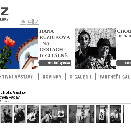
Úvod
Tisk
Kontakty
HANA
CIKÁ
TIBOR 
RŮŽIČKOVÁ
- NA
CESTÁCH
DIGITÁLNĚ
Hana Růžičková - Na
Cikáni
cestách digitálně
chola Václav
hola Václav
29 fotek