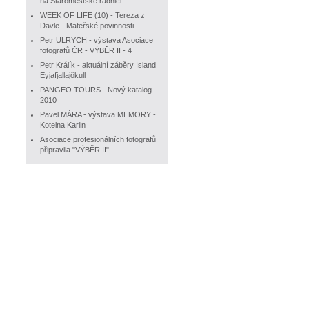
na Staroměstské radnici
WEEK OF LIFE (10) - Tereza z
Davle - Mateřské povinnosti...
Petr ULRYCH - výstava Asociace
fotografů ČR - VÝBĚR II - 4
Petr Králík - aktuální záběry Island
Eyjafjallajökull
PANGEO TOURS - Nový katalog
2010
Pavel MÁRA - výstava MEMORY -
Kotelna Karlin
Asociace profesionálních fotografů
připravila "VÝBĚR II"