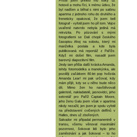
Příště jsem přinesl mu fotky už
hotové a mohu říci, k mému údivu, že
byl nadšen a běhal s nimi po salónu
apartma z jednoho rohu do druhého a
freneticky opakoval, že jsem bell
fotograf - vyfotil jsem ho při tom. Vejce
uvařené natvrdo nebyla jediná má
rekvizita. Po pózování s mými
fotografiemi se Dali chopil českého
časopisu Ahoj na sobotu, který mi
manželka poslala a kde byla
publikovaná má reportáž z Paříže.
Když mi došel film, nasadil jsem
barevný diapozitivní film.
Jindy tam přišla další kráska Amanda,
tehdy fotomodelka a manekýnka, ale
později začátkem 80.let pop hvězda
Amanda Lear! mi pak určoval, kdy
mám přijít, kdy se u něho bude něco
dít. Mimo žen ho navštěvovali
galeristé, nakladatelé, jasnovidci, jeho
sekretář pro Paříž Captain Moore,
jeho ženu Galu jsem však v apartma
nikdy nezažil, jen jsem je spolu vyfotil
na představení cvičených delfínů v
Halles, dnes už zbořených.
Salvador mi připadal permanentně v
transu, všemu věnoval maximální
pozornost, šokovat lidi bylo jeho
zaměstnání a jak šokovat – to ho