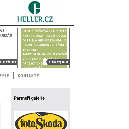
NI
HANA RŮŽIČKOVÁ - NA CESTÁCH DIGITÁLNĚ
HUSZÁR
ANTONÍN BÍNA - DOBRÝ DŮVOD
GABRIELA GERNAT KSANDR - CESTA JE CÍL
LAMMER VLADIMÍR - PRAŽSKÉ JARO 1968
ZHOŘ PETR
TANEC HANA MAJOR SLÁDKOVÁ
VODNÍ HRY PETRA ŠÁLKA
Stálá výstava
PRAŽSKÝ CHODEC
BICAN TOMÁŠ
BIRGUS VLADIMÍR
BLŠŤÁK MILAN
BRUNCLÍK PAVEL
BRUNCLÍKOVÁ KATARINA
ČAPKOVÁ GÁBINA
ČECH VLADIMÍR
Partneři galerie