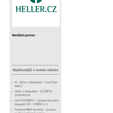
Mediální partner
Nejčtenější v tomto měsíci
61. Večer s fotografem - host Peter
NAGY
Večer s fotografem - ALŽBĚTA
JUNGROVÁ
Jan POHRIBNÝ - výstava Asociace
fotografů ČR - VÝBĚR II -3
Fotograf Miloň Novotný - výstava