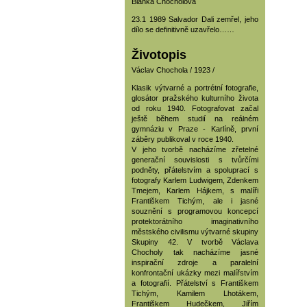
Blanka Chocholová
23.1 1989 Salvador Dali zemřel, jeho
dílo se definitivně uzavřelo……
Životopis
Václav Chochola / 1923 /
Klasik výtvarné a portrétní fotografie,
glosátor pražského kulturního života
od roku 1940. Fotografovat začal
ještě během studií na reálném
gymnáziu v Praze - Karlíně, první
záběry publikoval v roce 1940.
V jeho tvorbě nacházíme zřetelné
generační souvislosti s tvůrčími
podněty, přátelstvím a spoluprací s
fotografy Karlem Ludwigem, Zdenkem
Tmejem, Karlem Hájkem, s malíři
Františkem Tichým, ale i jasné
souznění s programovou koncepcí
protektorátního imaginativního
městského civilismu výtvarné skupiny
Skupiny 42. V tvorbě Václava
Chocholy tak nacházíme jasné
inspirační zdroje a paralelní
konfrontační ukázky mezi malířstvím
a fotografií. Přátelství s Františkem
Tichým, Kamilem Lhotákem,
Františkem Hudečkem, Jiřím