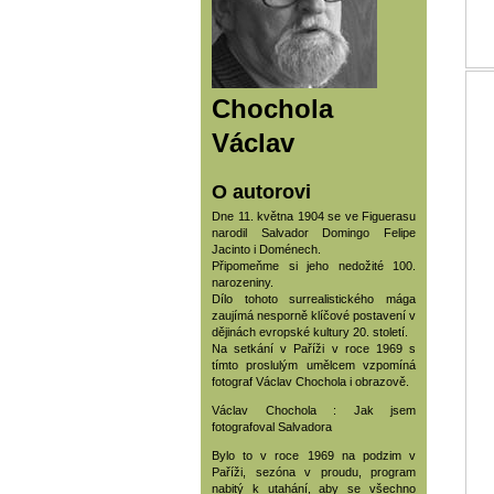
Chochola
Václav
O autorovi
Dne 11. května 1904 se ve Figuerasu
narodil Salvador Domingo Felipe
Jacinto i Doménech.
Připomeňme si jeho nedožité 100.
narozeniny.
Dílo tohoto surrealistického mága
zaujímá nesporně klíčové postavení v
dějinách evropské kultury 20. století.
Na setkání v Paříži v roce 1969 s
tímto proslulým umělcem vzpomíná
fotograf Václav Chochola i obrazově.
Václav Chochola : Jak jsem
fotografoval Salvadora
Bylo to v roce 1969 na podzim v
Paříži, sezóna v proudu, program
nabitý k utahání, aby se všechno