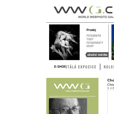
WWG – World
Webphoto
Gallery
Prodej
FOTOGRAFIE
TISKY
FOTOAPARÁTY
KNIHY
Aktuální nabídka
E-SHOP
Cho
Choc
1. z 