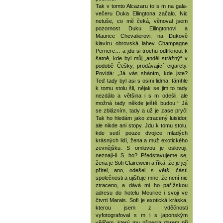
Tak v tomto Alcazaru to s m na gala-
večeru Duka Ellingtona začalo. Nic
netuše, co mě čeká, věnoval jsem
pozornost Duku Ellingtonovi a
Maurice Chevalierovi, na Dukově
klavíru obrovská lahev Champagne
Perriere… a jdu si trochu odfrknout k
šatně, kde byl můj „anděl strážný“ v
podobě Češky, prodávající cigarety.
Povídá: „Já vás sháním, kde jste?
Teď tady byl asi s osmi lidma, támhle
k tomu stolu šli, nějak se jim to tady
nezdálo a většina i s m odešli, ale
možná tady někde ještě budou.“ Já
se zblázním, tady a už je zase pryč!
Tak ho hledám jako ztracený luisidor,
ale nikde ani stopy. Jdu k tomu stolu,
kde sedí pouze dvojice mladých
krásných lidí, žena a muž exotického
zevnějšku. S omluvou je oslovuji,
neznají-li S. ho? Představujeme se,
žena je Sofi Clairewein a říká, že je její
přítel, ano, odešel s větší částí
společnosti a ujišťuje mne, že není nic
ztraceno, a dává mi ho pařížskou
adresu do hotelu Meurice i svoji ve
čtvrti Marais. Sofi je exotická kráska,
kterou jsem z vděčnosti
vyfotografoval s m i s japonským
vějířem, který mu přinesla darem při