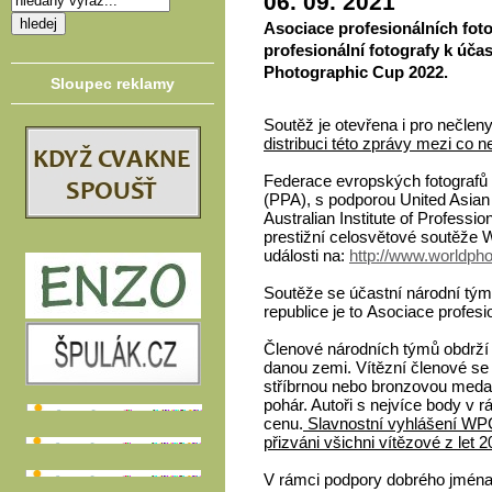
06. 09. 2021
A
sociace profesionálních fot
profesionální fotografy k úča
Photographic Cup 2022.
Sloupec reklamy
Soutěž je otevřena i pro nečlen
distribuci této zprávy mezi co n
Federace evropských fotografů 
(PPA), s podporou United Asia
Australian Institute of Professi
prestižní celosvětové soutěže W
události na:
http://www.worldph
Soutěže se účastní národní tým
republice je to Asociace profesi
Členové národních týmů obdrží W
danou zemi. Vítězní členové se p
stříbrnou nebo bronzovou medai
pohár. Autoři s nejvíce body v 
cenu.
Slavnostní vyhlášení WP
přizváni všichni vítězové z let 
V rámci podpory dobrého jména č