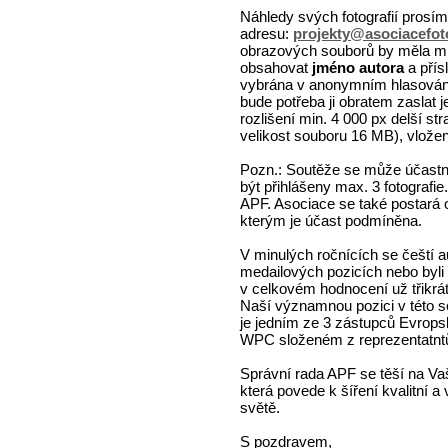
Náhledy svých fotografií prosím 
adresu:
projekty@asociacefot
obrazových souborů by měla mí
obsahovat
jméno autora
a přís
vybrána v anonymním hlasován
bude potřeba ji obratem zaslat j
rozlišení min. 4 000 px delší st
velikost souboru 16 MB), vlože
Pozn.: Soutěže se může účastn
být přihlášeny max. 3 fotografie
APF. Asociace se také postará 
kterým je účast podmíněna.
V minulých ročnících se čeští au
medailových pozicích nebo byli 
v celkovém hodnocení už třikrát
Naší významnou pozici v této s
je jedním ze 3 zástupců Evrop
WPC složeném z reprezentatntů
Správní rada APF se těší na Vaš
která povede k šíření kvalitní a 
světě.
S pozdravem,