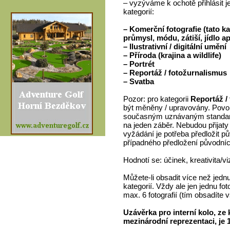
– vyzýváme k ochotě přihlásit j
kategorií:
– Komerční fotografie (tato k
průmysl, módu, zátiší, jídlo a
– Ilustrativní / digitální umění
– Příroda (krajina a wildlife)
– Portrét
– Reportáž / fotožurnalismus
– Svatba
Pozor: pro kategorii
Reportáž /
být měněny / upravovány. Povol
současným uznávaným standardů
na jeden záběr. Nebudou přijaty
vyžádání je potřeba předložit
případného předložení původních
Hodnotí se: účinek, kreativita/
Můžete-li obsadit více než jednu
kategorií. Vždy ale jen jednu foto
max. 6 fotografií (tím obsadíte 
Uzávěrka pro interní kolo, ze
mezinárodní reprezentaci, je 1