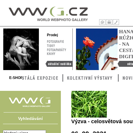
WWG – World
Webphoto
Úvod
Tisk
Kontakty
HAN
Gallery
Prodej
RŮŽI
FOTOGRAFIE
- NA
TISKY
FOTOAPARÁTY
CEST
KNIHY
DIGI
Aktuální nabídka
Hana Růžič
cestách digi
E-SHOP
Vyhledávání
Výzva - celosvětová so