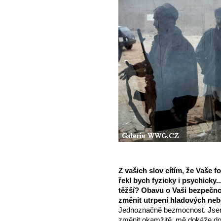
Z vašich slov cítím, že Vaše f
řekl bych fyzicky i psychicky.
těžší? Obavu o Vaši bezpečnos
změnit utrpení hladových ne
Jednoznačně bezmocnost. Jsem 
změnit okamžitě, mě dokáže doh