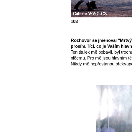
103
Rozhovor se jmenoval "Mrtvý f
prosím, říci, co je Vaším hlav
Ten titulek mě pobavil, byl troch
ničemu. Pro mě jsou hlavním tém
Nikdy mě nepřestanou překvap