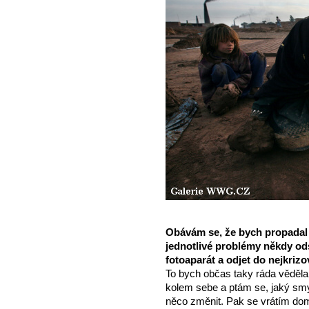
Obávám se, že bych propadal p
jednotlivé problémy někdy ods
fotoaparát a odjet do nejkrizo
To bych občas taky ráda věděl
kolem sebe a ptám se, jaký smy
něco změnit. Pak se vrátím domů