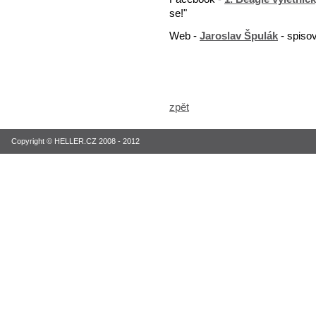
se!"
Web -
Jaroslav Špulák
- spisov
zpět
Copyright © HELLER.CZ 2008 - 2012