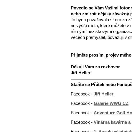
Povedlo se Vám Vašimi fotogr
nebo zmírnit nějaký závažný 
To bych považovala skoro za záz
nejvyšší meta, které můžete v
různými neziskovými organizacemi
věcech přemýšlet, považuji v d
Přijměte prosím, projev mého
Děkuji Vám za rozhovor
Jiří Heller
Staňte se Přáteli nebo Fanouš
Facebook -
Jiří Heller
Facebook -
Galerie WWG.CZ
Facebook -
Adventure Golf H
Facebook -
Vinárna kavárna 
Facebook -
1. Beagle výletnic