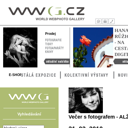
WWG – World
Webphoto
Úvod
Tisk
Kontakty
HAN
Gallery
Prodej
RŮŽI
FOTOGRAFIE
- NA
TISKY
FOTOAPARÁTY
CEST
KNIHY
DIGI
Aktuální nabídka
Hana Růžič
cestách digi
E-SHOP
Vyhledávání
Večer s fotografem - 