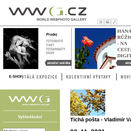
WWG – World
Webphoto
Úvod
Tisk
Kontakty
HAN
Gallery
Prodej
RŮŽI
FOTOGRAFIE
- NA
TISKY
FOTOAPARÁTY
CEST
KNIHY
DIGI
Aktuální nabídka
Hana Růžič
cestách digi
E-SHOP
Vyhledávání
Tichá pošta - Vladimír Vá