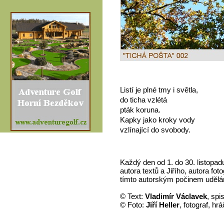
Listí je plné tmy i světla,
do ticha vzlétá
pták koruna.
Kapky jako kroky vody
vzlínající do svobody.
Každý den od 1. do 30. listopa
autora textů a Jiřího, autora fo
tímto autorským počinem udělám
© Text:
Vladimír Václavek
, spi
© Foto:
Jiří Heller
, fotograf, hr