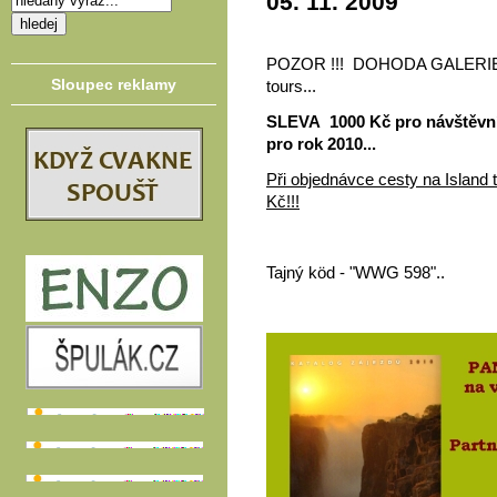
05. 11. 2009
POZOR !!! DOHODA GALERIE 
Sloupec reklamy
tours...
SLEVA 1000 Kč pro návštěvn
pro rok 2010...
Při objednávce cesty na Island 
Kč!!!
Tajný köd - "WWG 598"..