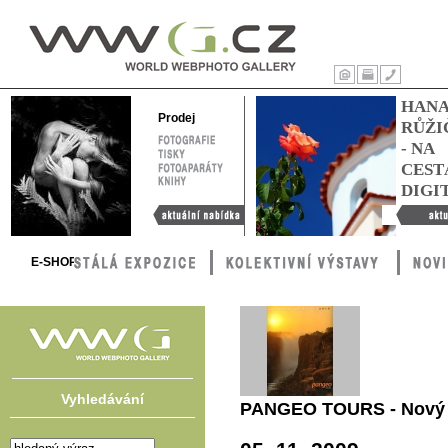
WWG – World
Webphoto
Úvod
Tisk
Kontakty
HAN
Gallery
Prodej
RŮŽI
FOTOGRAFIE
- NA
TISKY
FOTOAPARÁTY
CEST
KNIHY
DIGI
Aktuální nabídka
Hana Růžič
cestách digi
E-SHOP
Vyhledávání
PANGEO TOURS - Nový 