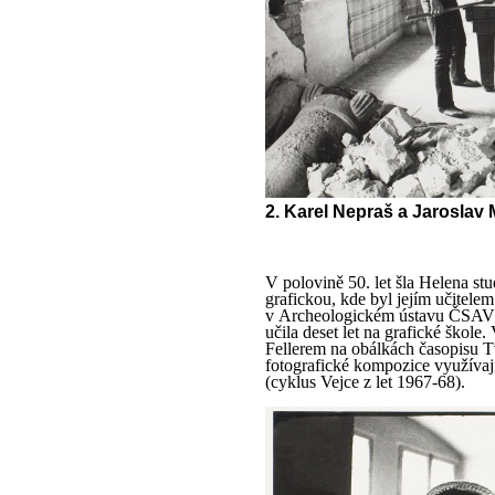
2. Karel Nepraš a Jaroslav
V polovině 50. let šla Helena s
grafickou, kde byl jejím učitele
v Archeologickém ústavu ČSAV 
učila deset let na grafické škol
Fellerem na obálkách časopisu Tva
fotografické kompozice využívajíc
(cyklus Vejce z let 1967-68).