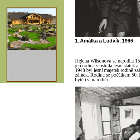
1. Amálka a Ludvík, 1966
Helena Wilsonová se narodila 1
její rodina vlastnila lesní state
1948 byl lesní majetek rodině za
zámek. Rodina se počátkem 50. l
bytě i s prarodiči .