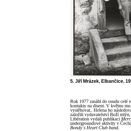
5. Jiří Mrázek, Elbančice, 1
Rok 1977 zasáhl do osudu celé r
kontakty na disent. V květnu mu
vystěhovat.. Helena ho následo
založili vydavatelství Boží mlýn
Libération vydali publikaci
Merr
undergroundové aktivity v Čech
Bondy´s Heart Club band
.