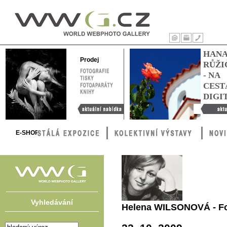
WWG – World
Webphoto
Úvod
Tisk
Kontakty
HAN
Gallery
Prodej
RŮŽI
FOTOGRAFIE
- NA
TISKY
FOTOAPARÁTY
CEST
KNIHY
DIGI
Aktuální nabídka
Hana Růžič
cestách digi
E-SHOP
Vyhledávání
Helena WILSONOVÁ - Fot