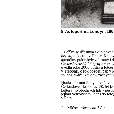
8. Autoportrét, Londýn, 196
Již dříve se účastnila skupinové
bez vtipu
, kterou v Hradci Králo
autorčiny práce byly zahrnuty i
Československá fotografie v exil
uvedla roku 2006 výstavu fotogr
v Třeboni), o rok později pak v
soubor
Tváře Havany
, zachycují
Nonkonformní fotografická tvorb
Československu 60. až 70. let je
kultury“ svobodných lidí v nesv
jejímu velkorysému daru do fot
v Praze.
Jan Mlčoch
/zkráceno J.A./