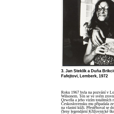
3. Jan Steklík a Duňa Brik
Fafejtovi, Lemberk, 1972
Roku 1967 byla na pozvání v L
Wilsonem. Ten se ve svém zrovn
Orwella a jeho vizím totalitních r
Československu mu připadala ze s
na vlastní kůži. Přestěhoval se d
členy legendární Křižovnické ško