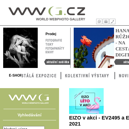
WWG – World
Webphoto
Úvod
Tisk
Kontakty
HAN
Gallery
Prodej
RŮŽI
FOTOGRAFIE
- NA
TISKY
FOTOAPARÁTY
CEST
KNIHY
DIGI
Aktuální nabídka
Hana Růžič
cestách digi
E-SHOP
Vyhledávání
EIZO v akci - EV2495 a 
2021