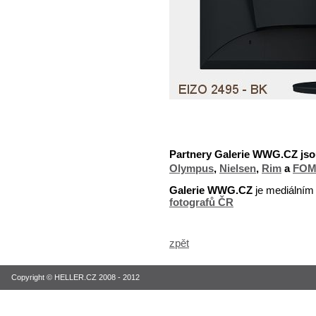
Partnery Galerie WWG.CZ jso
Olympus
,
Nielsen
,
Rim
a
FOM
Galerie WWG.CZ
je mediálním
fotografů ČR
zpět
Copyright © HELLER.CZ 2008 - 2012