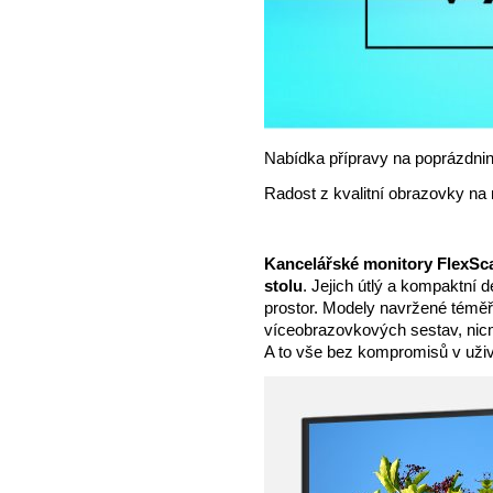
Nabídka přípravy na poprázdnin
Radost z kvalitní obrazovky na 
Kancelářské monitory FlexSc
stolu
. Jejich útlý a kompaktní 
prostor. Modely navržené témě
víceobrazovkových sestav, nicm
A to vše bez kompromisů v uživa