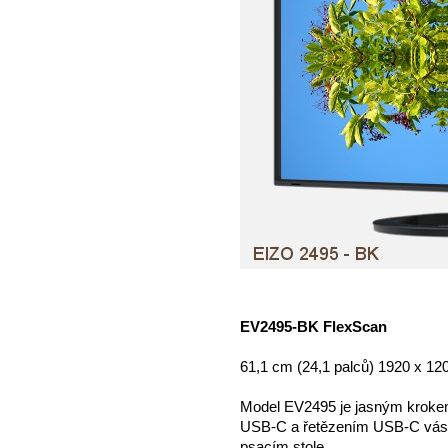
EV2495-BK FlexScan
61,1 cm (24,1 palců) 1920 x 12
Model EV2495 je jasným kroke
USB-C a řetězením USB-C vás z
psacím stole.