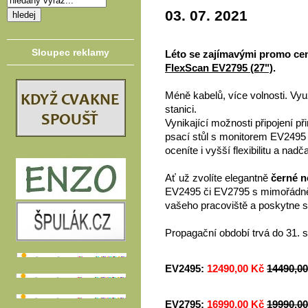
03. 07. 2021
Sloupec reklamy
Léto se zajímavými promo ce
FlexScan EV2795 (27")
.
Méně kabelů, více volnosti. Využ
stanici.
Vynikající možnosti připojení př
psací stůl s monitorem EV2495 
oceníte i vyšší flexibilitu a nad
Ať už zvolíte elegantně
černé n
EV2495 či EV2795 s mimořádn
vašeho pracoviště a poskytne 
Propagační období trvá do 31. 
EV2495:
12490,00 Kč
14490,0
EV2795:
16990,00 Kč
19990,0