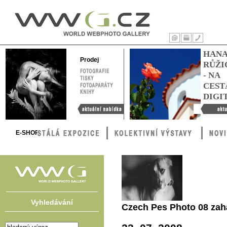
WWG – World
Webphoto
Úvod
Tisk
Kontakty
HAN
Gallery
Prodej
RŮŽI
FOTOGRAFIE
- NA
TISKY
FOTOAPARÁTY
CEST
KNIHY
DIGI
Aktuální nabídka
Hana Růžič
cestách digi
E-SHOP
Vyhledávání
Czech Pes Photo 08 zah