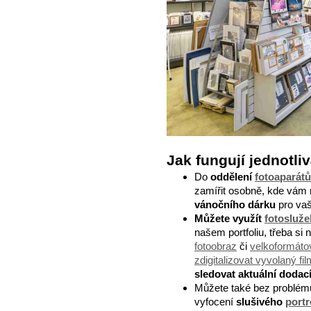
Jak fungují jednotli
Do
oddělení
fotoaparátů
zamířit osobně, kde
vám
vánočního dárku
pro vaš
Můžete využít
fotosluž
našem portfoliu, třeba si
fotoobraz
či
velkoformátov
zdigitalizovat vyvolaný fil
sledovat aktuální dodac
Můžete také bez problém
vyfocení
slušivého
portr