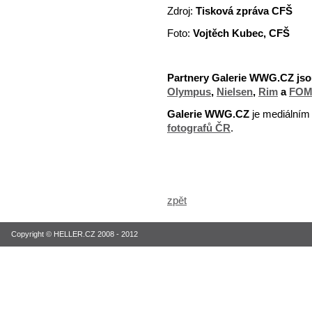
Zdroj:
Tisková zpráva CFŠ
Foto:
Vojtěch Kubec, CFŠ
Partnery Galerie WWG.CZ jso
Olympus
,
Nielsen
,
Rim
a
FOM
Galerie WWG.CZ
je mediálním
fotografů ČR
.
zpět
Copyright © HELLER.CZ 2008 - 2012