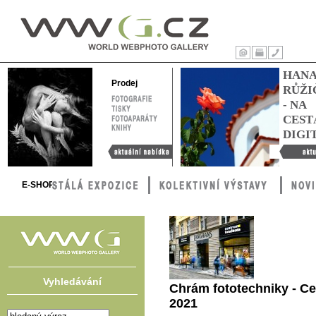
WWG – World
Webphoto
Úvod
Tisk
Kontakty
HAN
Gallery
Prodej
RŮŽI
FOTOGRAFIE
- NA
TISKY
FOTOAPARÁTY
CEST
KNIHY
DIGI
Aktuální nabídka
Hana Růžič
cestách digi
E-SHOP
Vyhledávání
Chrám fototechniky - Ce
2021