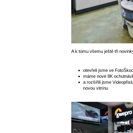
A k tomu všemu ještě tři novink
otevřeli jsme ve FotoŠko
máme nové 8K ochutnávk
a rozšířili jsme Videopřisl
novou vitrínu