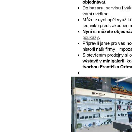
objednávat
.
Do
bazaru
,
servisu
i
vý
vámi uvidíme.
Můžete nyní opět využít i
techniku před zakoupením
Nyní si můžete objedná
poukazy
.
Připravili jsme pro vás
no
historii naší firmy i impo
S otevřením prodejny si 
výstavě v minigalerii
, k
tvorbou Františka Ortma