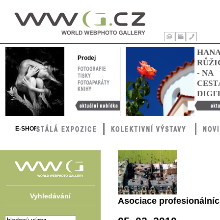
WWG – World
Webphoto
Úvod
Tisk
Kontakty
HAN
Gallery
Prodej
RŮŽI
FOTOGRAFIE
- NA
TISKY
FOTOAPARÁTY
CEST
KNIHY
DIGI
Aktuální nabídka
Hana Růžič
cestách digi
E-SHOP
Vyhledávání
Asociace profesionálníc