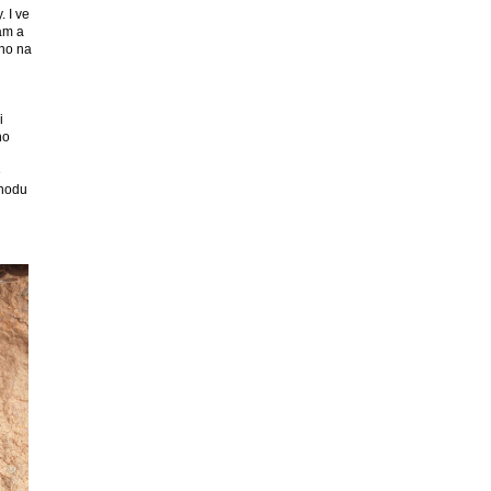
 I ve
ám a
sno na
i
ho
é
chodu