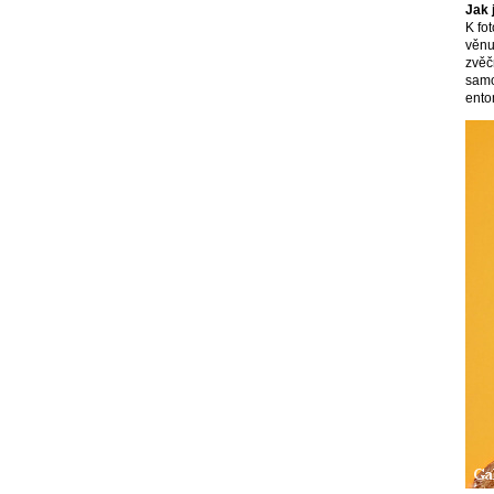
Jak 
K fot
věnu
zvěč
samo
ento