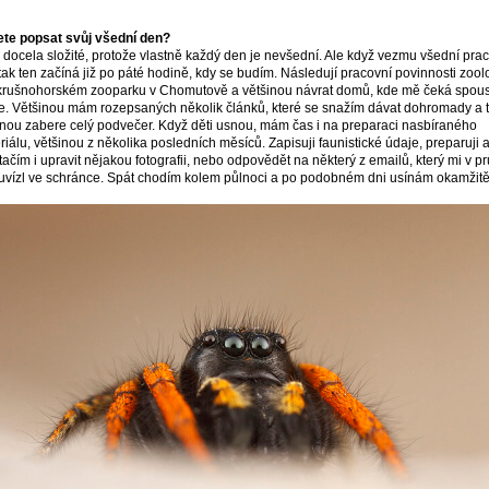
te popsat svůj všední den?
e docela složité, protože vlastně každý den je nevšední. Ale když vezmu všední pra
tak ten začíná již po páté hodině, kdy se budím. Následují pracovní povinnosti zool
rušnohorském zooparku v Chomutově a většinou návrat domů, kde mě čeká spous
e. Většinou mám rozepsaných několik článků, které se snažím dávat dohromady a 
inou zabere celý podvečer. Když děti usnou, mám čas i na preparaci nasbíraného
riálu, většinou z několika posledních měsíců. Zapisuji faunistické údaje, preparuji 
stačím i upravit nějakou fotografii, nebo odpovědět na některý z emailů, který mi v 
uvízl ve schránce. Spát chodím kolem půlnoci a po podobném dni usínám okamžitě