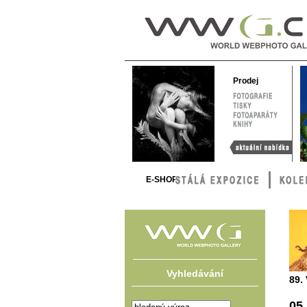
WWG – World
Webphoto
Gallery
Prodej
FOTOGRAFIE
TISKY
FOTOAPARÁTY
KNIHY
Aktuální nabídka
E-SHOP
Vyhledávání
89.
05.