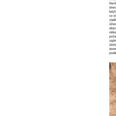
Nevš
dnec
když
co v
zlat
úžas
abyc
něko
poča
zají
účel
domů
podk