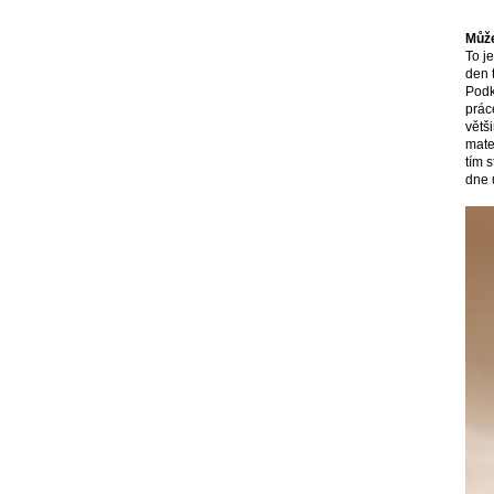
Může
To j
den 
Podk
prác
větš
mate
tím 
dne 