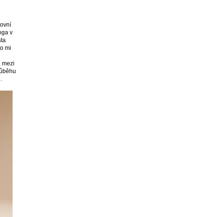
covní
oga v
ta
to mi
a mezi
průběhu
.