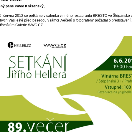
ný pane Pavle Krásenský,
6. června 2012 se potkáme v salonku vinného restaurantu BRESTO ve Štěpánské ul
bych Vás ještě před besedou v rámci „Večerů s fotografem“ požádal o představení 
těvníkům Galerie WWG.CZ....