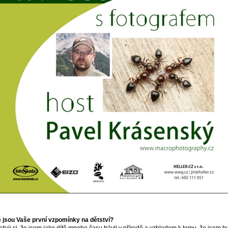
 jsou Vaše první vzpomínky na dětství?
tuji si, že jsem jako dítě mnoho času trávil v přírodě a vzhledem k tomu, že jsem b