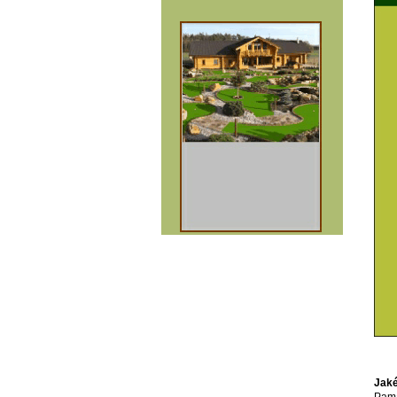
Jaké
Pama