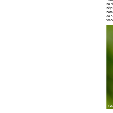
na s
něja
bará
do n
vrace