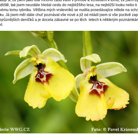
ídliště, tak jsem neustále hledal cestu do nejbližšího lesa, na nejbližší louku nebo k
kému tomu rybníku. Většina mých vrstevníků se nudila posedávajíce někde na sc
ku. Já jsem měl stále chuť poznávat vše nové a již od mládí jsem si vše poctivě zap
ejrůznějších deníčků a je docela zábavné se po těch letech k některým poznámká
t.