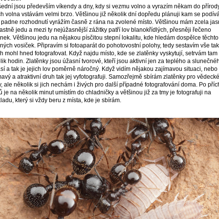
ední jsou především víkendy a dny, kdy si vezmu volno a vyrazím někam do přírody.
h volna vstávám velmi brzo. Většinou již několik dní dopředu plánuji kam se podív
 padne rozhodnutí vyrážím časně z rána na zvolené místo. Většinou mám zcela ja
lastně jedu a mezi ty nejúžasnější zážitky patří lov blanokřídlých, přesněji řečeno
ěnek. Většinou jedu na nějakou písčitou stepní lokalitu, kde hledám dospělce těchto
ných vosiček. Připravím si fotoaparát do pohotovostní polohy, tedy sestavím vše tak
h mohl hned fotografovat. Když najdu místo, kde se zlatěnky vyskytují, setrvám tam 
lik hodin. Zlatěnky jsou úžasní tvorové, kteří jsou aktivní jen za teplého a slunečné
sí a tak je jejich lov poměrně náročný. Když vidím nějakou zajímavou situaci, nebo
mavý a atraktivní druh tak jej vyfotografuji. Samozřejmě sbírám zlatěnky pro vědeck
y, ale několik si jich nechám i živých pro další případné fotografování doma. Po pří
 je na několik minut umístím do chladničky a většinou již za tmy je fotografuji na
ladu, který si vždy beru z místa, kde je sbírám.