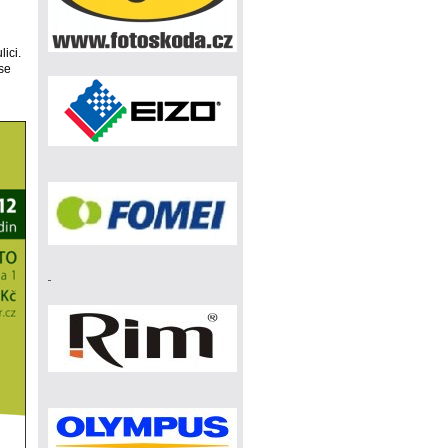
ici.
se