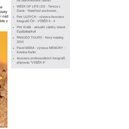
na Staroměstské radnici
WEEK OF LIFE (10) - Tereza z
se
Davle - Mateřské povinnosti...
rouky
 i nad
Petr ULRYCH - výstava Asociace
sto v
fotografů ČR - VÝBĚR II - 4
Petr Králík - aktuální záběry Island
Eyjafjallajökull
PANGEO TOURS - Nový katalog
2010
Pavel MÁRA - výstava MEMORY -
Kotelna Karlin
Asociace profesionálních fotografů
připravila "VÝBĚR II"