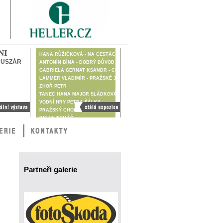
NI
HANA RŮŽIČKOVÁ - NA CESTÁCH DIGITÁLNĚ
HUSZÁR
ANTONÍN BÍNA - DOBRÝ DŮVOD
GABRIELA GERNAT KSANDR - CESTA JE CÍL
LAMMER VLADIMÍR - PRAŽSKÉ JARO 1968
ZHOŘ PETR
TANEC HANA MAJOR SLÁDKOVÁ
VODNÍ HRY PETRA ŠÁLKA
Stálá výstava
PRAŽSKÝ CHODEC
BICAN TOMÁŠ
BIRGUS VLADIMÍR
BLŠŤÁK MILAN
BRUNCLÍK PAVEL
BRUNCLÍKOVÁ KATARINA
ČAPKOVÁ GÁBINA
ČECH VLADIMÍR
Partneři galerie