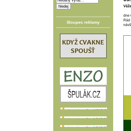
Váže
dne 
Rád 
Sloupec reklamy
návš