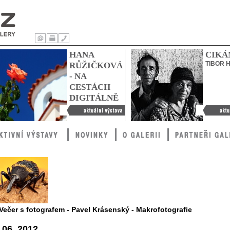
Úvod
Tisk
Kontakty
HANA
CIKÁ
TIBOR 
RŮŽIČKOVÁ
- NA
CESTÁCH
DIGITÁLNĚ
Hana Růžičková - Na
Cikáni
cestách digitálně
 Večer s fotografem - Pavel Krásenský - Makrofotografie
 06. 2012