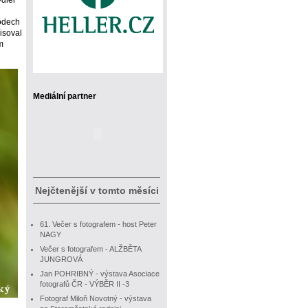
hodech
isoval
m
Mediální partner
Nejčtenější v tomto měsíci
61. Večer s fotografem - host Peter
NAGY
Večer s fotografem - ALŽBĚTA
JUNGROVÁ
Jan POHRIBNÝ - výstava Asociace
fotografů ČR - VÝBĚR II -3
Fotograf Miloň Novotný - výstava