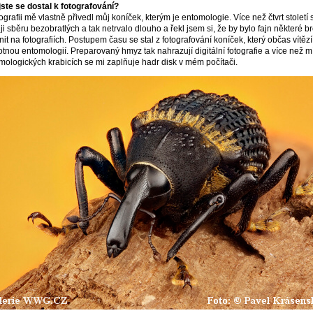
jste se dostal k fotografování?
ografii mě vlastně přivedl můj koníček, kterým je entomologie. Více než čtvrt století 
ji sběru bezobratlých a tak netrvalo dlouho a řekl jsem si, že by bylo fajn některé b
nit na fotografiích. Postupem času se stal z fotografování koníček, který občas vítězí
tnou entomologií. Preparovaný hmyz tak nahrazují digitální fotografie a více než mí
mologických krabicích se mi zaplňuje hadr disk v mém počítači.